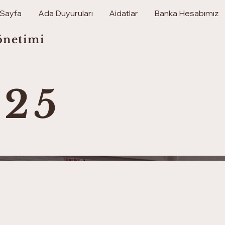
 Sayfa
Ada Duyuruları
Aidatlar
Banka Hesabımız
önetimi
025